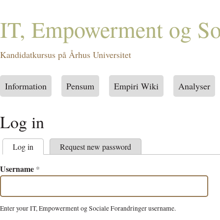
IT, Empowerment og Soc
Kandidatkursus på Århus Universitet
Information
Pensum
Empiri Wiki
Analyser
Main menu
Log in
Log in
(active tab)
Request new password
Primary tabs
Username
*
Enter your IT, Empowerment og Sociale Forandringer username.