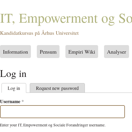
IT, Empowerment og Soc
Kandidatkursus på Århus Universitet
Information
Pensum
Empiri Wiki
Analyser
Main menu
Log in
Log in
(active tab)
Request new password
Primary tabs
Username
*
Enter your IT, Empowerment og Sociale Forandringer username.