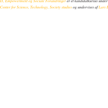
IT, Empowerment og Sociale Forandringer
er et kandidatkursus unde
Center for Science, Technology, Society studies
og undervises af
Lars 