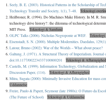
Seely, B. E. (2003). Historical Patterns in the Scholarship of T
Technology Transfer and Society, 1(1), 7–48.
Teknologi overfør
Heilbroner, R. (1994). Do Machines Make History. In M. R. Smi
technology drive history? : the dilemma of technological determ
MIT Press.
Teknologi & Samfund
OLPC Talks (2006). Nicholas Negroponte at WEF.
Teknologi
Eisenstadt, S. N. (2000). Multiple Modernities. Daedalus, 129(1)
Latour, Bruno (2002): War of the Worlds – What about peace?
Galtung, J. (1971). A Structural Theory of Imperialism. Journal
doi:10.1177/002234337100800201
Teknologi & Afhængighe
Castells, M. (1999). Information Technology, Globalization a
Discussion Paper, (114).
Teknologi & Afhængighed
Mitra, Sugata (2000): Minimally Invasive Education for mass c
Uddannelse
Freire, Paulo & Papert, Seymour (late 1980s): O Futuro da Esco
(The Future of School)
Teknologi & Uddannelse