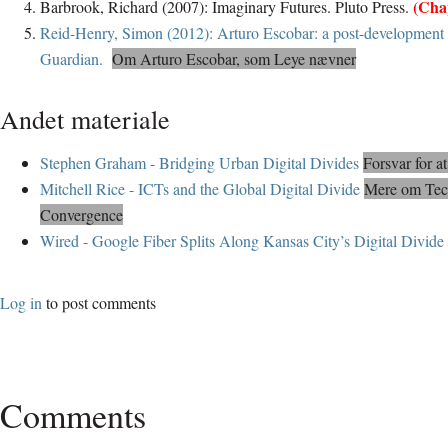
(Cha
Barbrook, Richard (2007): Imaginary Futures. Pluto Press.
Reid-Henry, Simon (2012): Arturo Escobar: a post-development 
Guardian.
Om Arturo Escobar, som Leye nævner
Andet materiale
Stephen Graham - Bridging Urban Digital Divides
Forsvar for a
Mitchell Rice - ICTs and the Global Digital Divide
Mere om Tech
Convergence
Wired - Google Fiber Splits Along Kansas City’s Digital Divide
Log in
to post comments
Comments