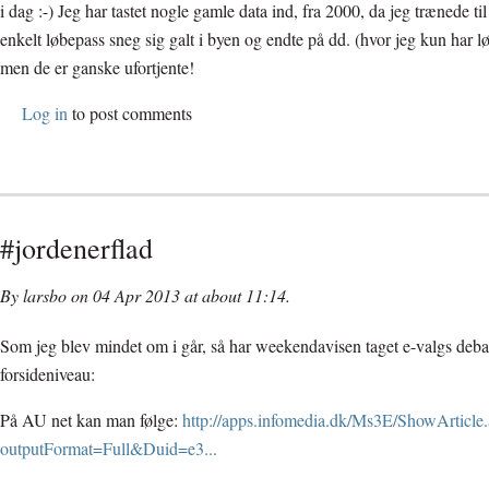
i dag :-) Jeg har tastet nogle gamle data ind, fra 2000, da jeg trænede t
enkelt løbepass sneg sig galt i byen og endte på dd. (hvor jeg kun har lø
men de er ganske ufortjente!
Log in
to post comments
#jordenerflad
By larsbo on 04 Apr 2013 at about 11:14.
Som jeg blev mindet om i går, så har weekendavisen taget e-valgs deba
forsideniveau:
På AU net kan man følge:
http://apps.infomedia.dk/Ms3E/ShowArticle
outputFormat=Full&Duid=e3...